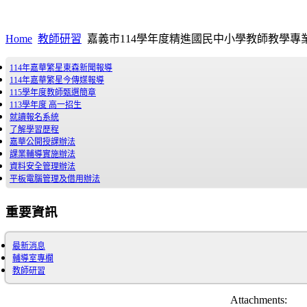
Home
教師研習
嘉義市114學年度精進國民中小學教師教學
114年嘉華繁星東森新聞報導
114年嘉華繁星今傳媒報導
115學年度教師甄選簡章
113學年度 高一招生
就讀報名系統
了解學習歷程
嘉華公開授課辦法
課業輔導實施辦法
資料安全管理辦法
平板電腦管理及借用辦法
重要資訊
最新消息
輔導室專欄
教師研習
Attachments: