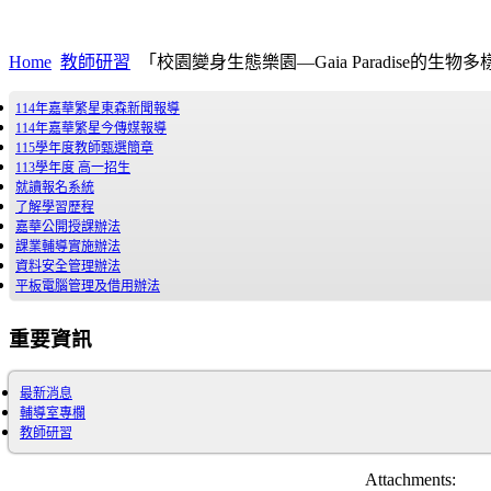
Home
教師研習
「校園變身生態樂園—Gaia Paradise的生
114年嘉華繁星東森新聞報導
114年嘉華繁星今傳媒報導
115學年度教師甄選簡章
113學年度 高一招生
就讀報名系統
了解學習歷程
嘉華公開授課辦法
課業輔導實施辦法
資料安全管理辦法
平板電腦管理及借用辦法
重要資訊
最新消息
輔導室專欄
教師研習
Attachments: