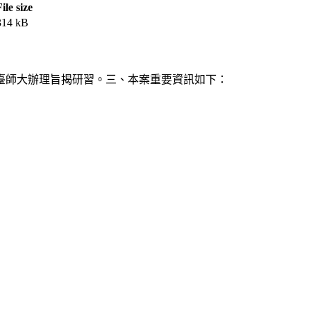
ile size
314 kB
臺師大辦理旨揭研習。三、本案重要資訊如下：