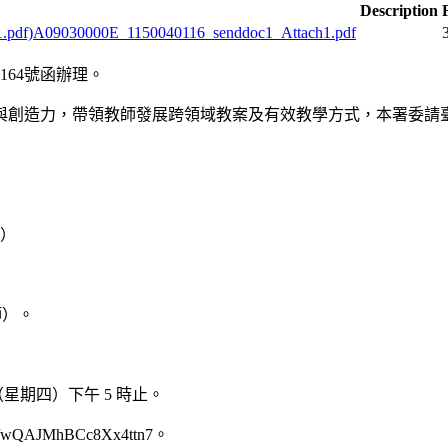
Description
F
A09030000E_1150040116_senddoc1_Attach1.pdf
1164號函辦理。
與創造力，帶領教師發展跨領域教案及有效教學方式，本署委請
）
六）
師）。
 日（星期四）下午 5 時止。
QAJMhBCc8Xx4ttn7。